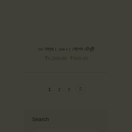
৩৩ নম্বর। ১৯৮২। যোগেন চৌধুরী
₹
1,200.00
₹
960.00
→
1
2
3
Search